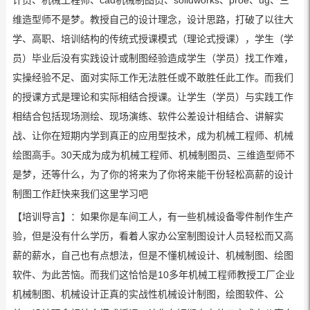
计员、机械工程师、cad机械制图员、solidworks、proe、ug、三
维造型师不是梦。教授自己的设计理念，设计思路，打破了以往大
学、高职、培训结构的传统式授课模式（理论式授课），学生（学
员）毕业后没有实践设计或制图经验造成学生（学员）找工作难，
实操经验不足、面对实际工作无法胜任或不敢胜任此工作。而我们
的授课方式是理论和实际相结合授课。让学生（学员）与实践工作
相结合包括现场测绘、现场演练、软件公差设计相结合、讲解实
战、让你在短期内学到真正的应用型技术，成为机械工程师、机械
绘图高手。30天成为成为机械工程师、机械制图员、三维造型师不
是梦，还等什么，为了你的将来为了你将来能干份轻松高薪的设计
制图工作赶快来我们这里学习吧
【培训导言】：如果你是车间工人，有一些机械设备零件制作生产
验，但是没有什么学历，看着人家办公室制图设计人员轻松而又高
薪的薪水，自己也有点想法，但是不懂机械设计、机械制图、绘图
软件、为此苦恼。而我们这恰恰是10多年机械工程师教授工厂企业
机械制图、机械设计正真的实战性机械设计制图，绘图软件、公