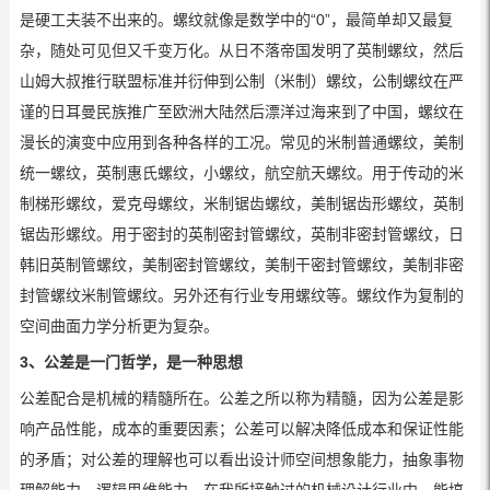
是硬工夫装不出来的。螺纹就像是数学中的“0”，最简单却又最复
杂，随处可见但又千变万化。从日不落帝国发明了英制螺纹，然后
山姆大叔推行联盟标准并衍伸到公制（米制）螺纹，公制螺纹在严
谨的日耳曼民族推广至欧洲大陆然后漂洋过海来到了中国，螺纹在
漫长的演变中应用到各种各样的工况。常见的米制普通螺纹，美制
统一螺纹，英制惠氏螺纹，小螺纹，航空航天螺纹。用于传动的米
制梯形螺纹，爱克母螺纹，米制锯齿螺纹，美制锯齿形螺纹，英制
锯齿形螺纹。用于密封的英制密封管螺纹，英制非密封管螺纹，日
韩旧英制管螺纹，美制密封管螺纹，美制干密封管螺纹，美制非密
封管螺纹米制管螺纹。另外还有行业专用螺纹等。螺纹作为复制的
空间曲面力学分析更为复杂。
3、公差是一门哲学，是一种思想
公差配合是机械的精髓所在。公差之所以称为精髓，因为公差是影
响产品性能，成本的重要因素；公差可以解决降低成本和保证性能
的矛盾；对公差的理解也可以看出设计师空间想象能力，抽象事物