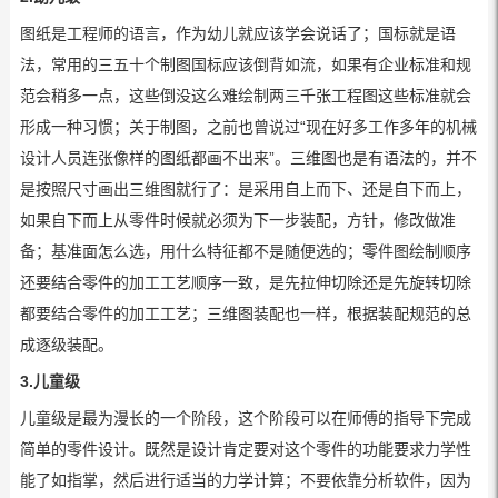
图纸是工程师的语言，作为幼儿就应该学会说话了；国标就是语
法，常用的三五十个制图国标应该倒背如流，如果有企业标准和规
范会稍多一点，这些倒没这么难绘制两三千张工程图这些标准就会
形成一种习惯；关于制图，之前也曾说过“现在好多工作多年的机械
设计人员连张像样的图纸都画不出来”。三维图也是有语法的，并不
是按照尺寸画出三维图就行了：是采用自上而下、还是自下而上，
如果自下而上从零件时候就必须为下一步装配，方针，修改做准
备；基准面怎么选，用什么特征都不是随便选的；零件图绘制顺序
还要结合零件的加工工艺顺序一致，是先拉伸切除还是先旋转切除
都要结合零件的加工工艺；三维图装配也一样，根据装配规范的总
成逐级装配。
3.儿童级
儿童级是最为漫长的一个阶段，这个阶段可以在师傅的指导下完成
简单的零件设计。既然是设计肯定要对这个零件的功能要求力学性
能了如指掌，然后进行适当的力学计算；不要依靠分析软件，因为