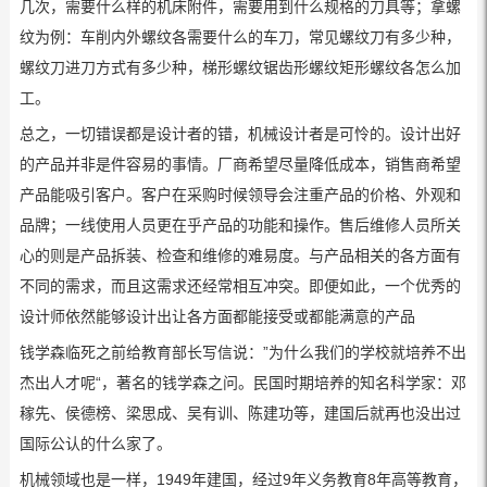
几次，需要什么样的机床附件，需要用到什么规格的刀具等；拿螺
纹为例：车削内外螺纹各需要什么的车刀，常见螺纹刀有多少种，
螺纹刀进刀方式有多少种，梯形螺纹锯齿形螺纹矩形螺纹各怎么加
工。
总之，一切错误都是设计者的错，机械设计者是可怜的。设计出好
的产品并非是件容易的事情。厂商希望尽量降低成本，销售商希望
产品能吸引客户。客户在采购时候领导会注重产品的价格、外观和
品牌；一线使用人员更在乎产品的功能和操作。售后维修人员所关
心的则是产品拆装、检查和维修的难易度。与产品相关的各方面有
不同的需求，而且这需求还经常相互冲突。即便如此，一个优秀的
设计师依然能够设计出让各方面都能接受或都能满意的产品
钱学森临死之前给教育部长写信说：”为什么我们的学校就培养不出
杰出人才呢“，著名的钱学森之问。民国时期培养的知名科学家：邓
稼先、侯德榜、梁思成、吴有训、陈建功等，建国后就再也没出过
国际公认的什么家了。
机械领域也是一样，1949年建国，经过9年义务教育8年高等教育，