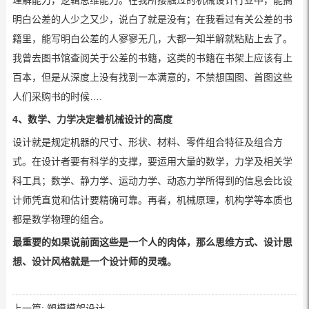
理解能力，逻辑思维能力。在我所接触过的机械设计行业中，能搞
明白公差的人少之又少，说白了就是没有；在我看过有关公差的书
籍里，能写明白公差的人寥寥无几，大都一知半解就粘贴上去了。
我曾去图书馆查阅关于公差的书籍，这类的书籍在书架上应该有上
百本，但是从深度上没有找到一本满意的，不禁想国图、首图这些
人们采购书的时候….
4、数学、力学决定着机械设计的高度
设计就是规定机器的尺寸、形状、材料、零件组合特征及组合方
式。在设计者要有科学的支撑，要运用大量的数学，力学及相关学
科工具；数学、静力学、运动力学、动态力学所得到的信息会比设
计师凭直觉和估计要精确可靠。再者，机械原理，机构学等本质也
都是数学物理的组合。
最重要的如果说前面这些是一个人的肉体，那么思维方式、设计思
想、设计风格就是一个设计师的灵魂。
上一篇:
塑模模架设计