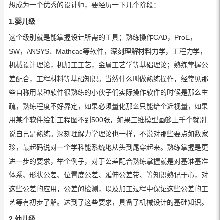
想成为一个优秀的设计师，要经历一下几个阶段：
1.婴儿级
这个级别就是能掌握设计所需的工具；熟练操作CAD，ProE，
SW，ANSYS、Mathcad等软件，深刻理解材料力学，工程力学，
机械设计理论，机加工工艺，金属工艺学等基础理论；熟练掌握公
差配合，工程材料等基础知识。当然什么叫做熟练操作，经常见那
些自称用某种软件很熟练的小伙子们实际操作软件的时候是那么生
疏，熟练程度不好界定，如果必须量化那么只能给个近视量，如果
用某个软件绘制工程图不到500张，如果三维模型画够上千个就别
说自己是熟练。深刻理解力学理论也一样，不说对那些要点如数家
珍，最起码说对一个学科能系统地从头到尾穿起来。熟练掌握是更
进一步的要求，举个例子，对于公差配合熟练掌握就是对基准基准
体系、形状公差、位置度公差、延伸公差带、等知识熟记于心，对
这些公差的应用，公差的检测，以及加工过程中保证这些公差的工
艺等有初步了解。达到了这些要求，具备了机械设计的基础知识。
2.幼儿级