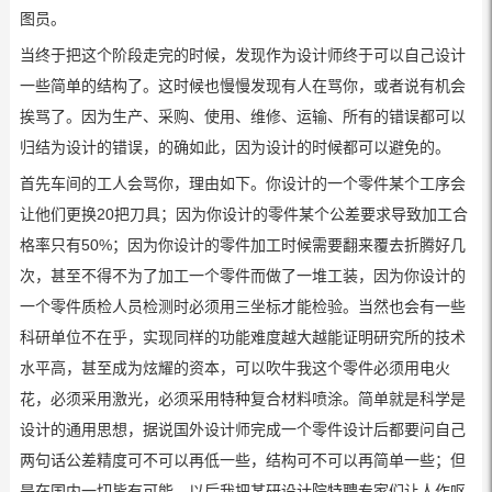
图员。
当终于把这个阶段走完的时候，发现作为设计师终于可以自己设计
一些简单的结构了。这时候也慢慢发现有人在骂你，或者说有机会
挨骂了。因为生产、采购、使用、维修、运输、所有的错误都可以
归结为设计的错误，的确如此，因为设计的时候都可以避免的。
首先车间的工人会骂你，理由如下。你设计的一个零件某个工序会
让他们更换20把刀具；因为你设计的零件某个公差要求导致加工合
格率只有50%；因为你设计的零件加工时候需要翻来覆去折腾好几
次，甚至不得不为了加工一个零件而做了一堆工装，因为你设计的
一个零件质检人员检测时必须用三坐标才能检验。当然也会有一些
科研单位不在乎，实现同样的功能难度越大越能证明研究所的技术
水平高，甚至成为炫耀的资本，可以吹牛我这个零件必须用电火
花，必须采用激光，必须采用特种复合材料喷涂。简单就是科学是
设计的通用思想，据说国外设计师完成一个零件设计后都要问自己
两句话公差精度可不可以再低一些，结构可不可以再简单一些；但
是在国内一切皆有可能，以后我把某研设计院特聘专家们让人作呕