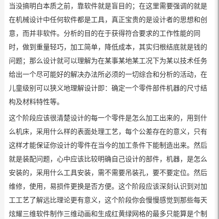
当没搞明白本质之前，靠软件就是盲目的；在这里需要强调的就是
在机械设计中任何软件都是工具，真正宝贵的是设计者的思想和创
意，而并非软件。分析的目的在于获得符合要求的工作性能的同
时，做到重量轻巧，加工简单，降低成本，其实归根结底就是钱的
问题；那么设计就可以理解为在某事某地某工况下为某以技术任务
给出一个尽可能好的解决办法所必须的一切综合和分析的活动，在
儿童级别可以狭义地理解设计即：确定一个零件部件机器的尺寸结
构及材料特性等。
这个阶段应该很清楚设计的每一个零件是怎么加工出来的，用到什
么机床，采用什么样的表面处理工艺，每个公差存在的意义，只有
这样才能保证你设计的零件在当今的加工条件下能制造出来。然后
就是装配问题，心中应该比较明确自己设计的部件，机器，是怎么
安装的，采用什么工具安装，需不需要吊装孔，要不要定位。然后
维修，使用，易损件更换是否方便。这个阶段应该深刻认识到对加
工工艺了解远比理论更有意义，这个阶段你会慢慢感觉到那些每天
炫耀三维软件制作三维动画和生成红黄绿网格的最多只能算是个制