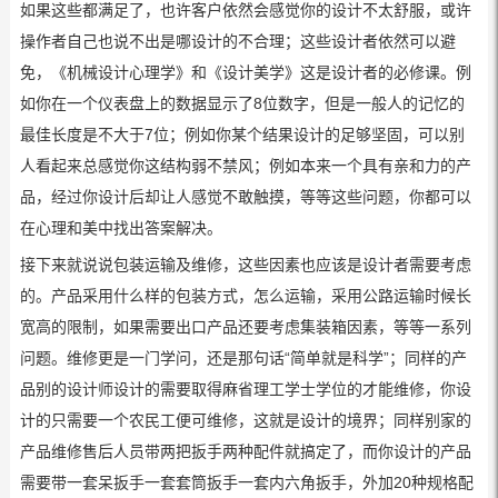
如果这些都满足了，也许客户依然会感觉你的设计不太舒服，或许
操作者自己也说不出是哪设计的不合理；这些设计者依然可以避
免，《机械设计心理学》和《设计美学》这是设计者的必修课。例
如你在一个
仪表
盘上的数据显示了8位数字，但是一般人的记忆的
最佳长度是不大于7位；例如你某个结果设计的足够坚固，可以别
人看起来总感觉你这结构弱不禁风；例如本来一个具有亲和力的产
品，经过你设计后却让人感觉不敢触摸，等等这些问题，你都可以
在心理和美中找出答案解决。
接下来就说说包装运输及维修，这些因素也应该是设计者需要考虑
的。产品采用什么样的包装方式，怎么运输，采用公路运输时候长
宽高的限制，如果需要出口产品还要考虑集装箱因素，等等一系列
问题。维修更是一门学问，还是那句话“简单就是科学”；同样的产
品别的设计师设计的需要取得麻省理工学士学位的才能维修，你设
计的只需要一个农民工便可维修，这就是设计的境界；同样别家的
产品维修售后人员带两把扳手两种配件就搞定了，而你设计的产品
需要带一套呆扳手一套套筒扳手一套内六角扳手，外加20种规格配