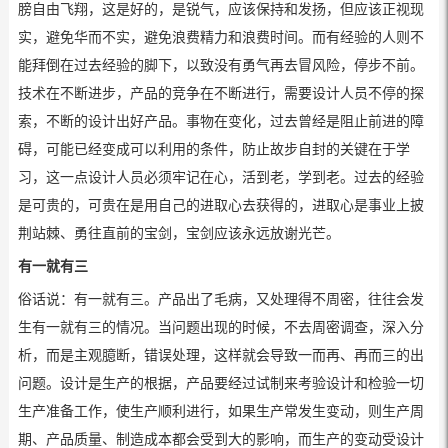
膀自由飞翔，这是好的，是锐气，应该保持和发扬，但应该正视现
实，避免华而不实，避免浪费精力和浪费时间。而有经验的人则不
能拜倒在过去经验的脚下，以致没有勇气再去冒风险，停步不前。
技术在不断进步，产品的竞争在不断进行，需要设计人员不停的探
索，不断的设计出好产品。事物在变化，过去曾经是阻止前进的障
碍，可能已经变成可以利用的条件，防止故步自封的关键在于学
习，这一点设计人员必须牢记在心，活到老，学到老。过去的经验
是可贵的，可贵在是用自己的进取心去获得的，进取心是事业上披
荆站棘、勇往直前的宝剑，宝剑应该永远放谢光芒。
有一就有三
俗话说：有一就有三。产品出了毛病，又处理得不周密，往往会发
生有一就有三的情况。当问题出现的时候，不去周密调查，深入分
析，而是主观臆断，错误处理，这样就会导致一而再、再而三的出
问题。设计是生产的根据，产品要经过试制来考验设计和检验一切
生产准备工作，使生产顺利进行，如果生产常发生变动，则生产周
期、产品质量、制造成本都会受到大的影响，而生产的变动受设计