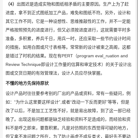
（4）
出图迟是造成实物和图纸相矛盾的主要原因。生产上为了赶
进度，拿不到正式图纸加工产品，难免和图纸不符。另外，设计和
其它工作不同，它是一种设想性、思维推敲性的工作，并不一定能
严格按照预先的进度进行，但又必须按进度进行，这就需要平时多
准备，多积累，养兵千日，用兵一时，还应采取一些节约设计时间
的措施，如用白图或尺寸表格等。常常新的设计被束之高阁，这都
是错过了时机的结果。现在有PERT（program eval_ruation and
Review Technique即设计工作量的估算和审定技术）的关于设计出
图或交货日期的有效管理法，设计人员应尽快掌握。
不懂的地方先保持原状
设计产品时往往要参考别的厂出的产品或资料，常有一些疑问，例
如：“为什么这里要这样设计”,或者“改动一下反而更好”等等，但是
改了以后，不是加工工艺性不好，就是易出故障，到了这一部已经
晚了。出现这些问题都是缺乏经验和资料不足造成的，而经验和资
料不是呼之即来，要靠积累。凡是对仿照的东西觉得可疑的地方，
但又拿不准问题之所在，为了防止画虎不成反类犬，最好先不要动