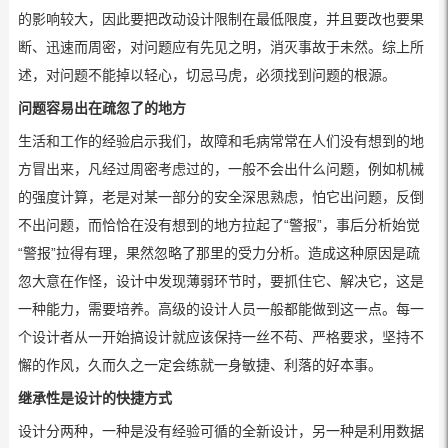
的影响较大，因此要把改动设计限制在最低限度，并且要改也要果
断、迅速而周密，对问题应有先见之明，消灭事故于未然。综上所
述，对问题不能掉以轻心，切忌马虎，必须找到问题的根源。
问题容易出在疏忽了的地方
生活和工作的经验启示我们，故障和毛病常常在人们没有想到的地
方冒出来，凡经过周密考虑过的，一般不会出什么问题，例如机械
的强度计算，老是对某一部分的安全深思熟虑，怕它出问题，反倒
不出问题，而恰恰在没有想到的地方拉起了“警报”，事后分析始觉
“警报”拉得有理，果然忽略了那里的受力分析。造成这种原因是疏
忽大意在作怪，设计中发现薄弱环节时，要抓住它、解决它，这是
一种能力，需要培养。高级的设计人员一般都能做到这一点。每一
个设计者从一开始搞设计就应该保持一丝不苟、严格要求，坚持不
懈的作风，久而久之一定会练就一身敏捷、利落的好本事。
继承性是设计的快捷方式
设计分两种，一种是没有经验可循的全新设计，另一种是利用数据