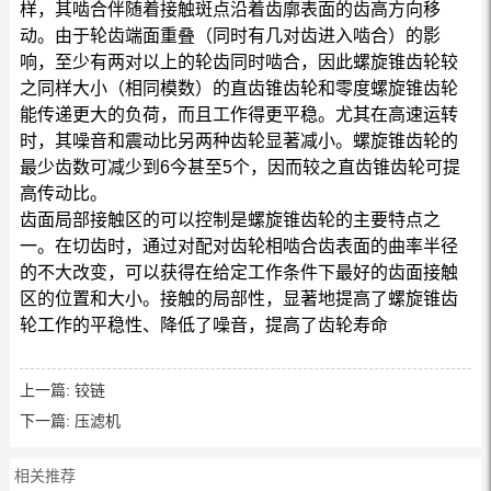
样，其啮合伴随着接触斑点沿着齿廓表面的齿高方向移
动。由于轮齿端面重叠（同时有几对齿进入啮合）的影
响，至少有两对以上的轮齿同时啮合，因此螺旋锥齿轮较
之同样大小（相同模数）的直齿锥齿轮和零度螺旋锥齿轮
能传递更大的负荷，而且工作得更平稳。尤其在高速运转
时，其噪音和震动比另两种齿轮显著减小。螺旋锥齿轮的
最少齿数可减少到6今甚至5个，因而较之直齿锥齿轮可提
高传动比。
齿面局部接触区的可以控制是螺旋锥齿轮的主要特点之
一。在切齿时，通过对配对齿轮相啮合齿表面的曲率半径
的不大改变，可以获得在给定工作条件下最好的齿面接触
区的位置和大小。接触的局部性，显著地提高了螺旋锥齿
轮工作的平稳性、降低了噪音，提高了齿轮寿命
上一篇:
铰链
下一篇:
压滤机
相关推荐