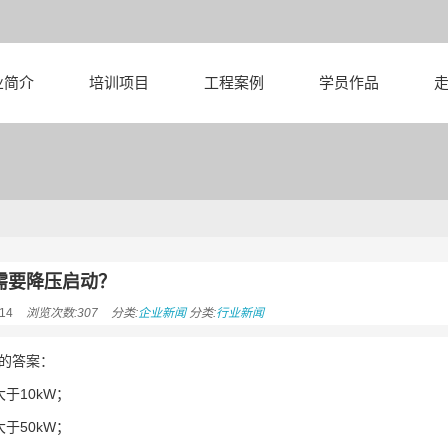
业简介
培训项目
工程案例
学员作品
需要降压启动？
14
浏览次数:307
分类:
企业新闻
分类:
行业新闻
的答案：
于10kW；
于50kW；