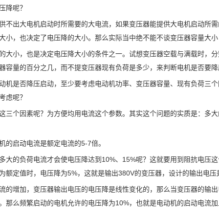
压降呢？
供不出大电机启动时所需要的大电流，如果变压器能提供大电机启动所需
大小，也决定了电压降的大小。那么实际当中绝不能不谈变压器容量大小
的大小，也是决定电压降大小的条件之一。试想变压器空载与满载时，分
器容量的百分之几，而不提变压器现有负荷是多少，来判断电机是否要降
动机是否降压启动，至少要考虑电动机功率、变压器容量、现有负荷三个
考虑呢？
这三个因素呢？为方便均用电流这个参数。其实这个问题的实质是：多大
机的
启动电流
是额定电流的5-7倍。
多大的负荷电流才会使电压降达到10%、15%呢？这就要用到
阻抗电压
这
为额定值时，电压降为5%，这就是输出380V的变压器，设计的输出电压是4
流的增加，变压器输出电压的电压降是线性变化的，那么当变压器的输出电
%。那么频繁启动的电机允许的电压降为10%，也就是电动机的启动电流