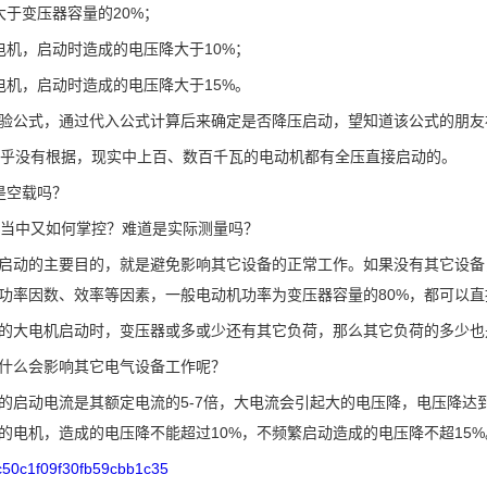
大于变压器容量的20%；
电机，启动时造成的电压降大于10%；
电机，启动时造成的电压降大于15%。
验公式，通过代入公式计算后来确定是否
降压启动
，望知道该公式的朋友
似乎没有根据，现实中上百、数百千瓦的电动机都有全压直接启动的。
是空载吗？
际当中又如何掌控？难道是实际测量吗？
启动的主要目的，就是避免影响其它设备的正常工作。如果没有其它设备
功率因数
、效率等因素，一般电动机功率为变压器容量的80%，都可以
的大电机启动时，变压器或多或少还有其它负荷，那么其它负荷的多少也
什么会影响其它电气设备工作呢？
的启动电流是其
额定电流
的5-7倍，大电流会引起大的电压降，电压降
的电机，造成的电压降不能超过10%，不频繁启动造成的电压降不超15%