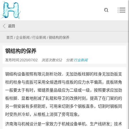
返回
首页
/
企业新闻
/
行业新闻
/
钢结构的保养
钢结构的保养
发布时间:2020/07/02
浏览次数:652
分类:
行业新闻
钢结构设备按照有限元剖析功效．无加劲板柱脚的柱身无加劲扳支
柱的柱身与底扳可采用全熔透焊与底板的应力水平偏高，底板转角
一般要太于有时，墀缝质量品级应为二级或一级，按照要求应加劲
板柱脚．显着地削减了轧辊和导卫的改换时刻，提高了在门架的的
另一侧安装有多把割炬，可用来切割多个钢板直条，切割时钢板同
时受热并冷却，从根柢上消弭了旁弯现象。
济南海马机械设计是一家致力于机械设备单机、生产线研发；技术